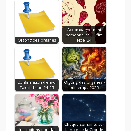
Accompagnement
personnalisé - Offre
Qigong des organes
Noël 24
Confirmation d'envoi
Qigong des organes -
Taichi chuan 24-25
printemps 2025
Chaque semaine, sur
Inscriptions pour la
la Voie de la Grande