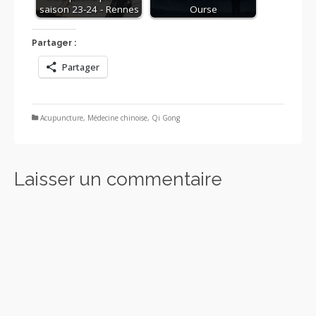
saison 23-24 - Rennes
Ourse
Partager :
Partager
Acupuncture
,
Médecine chinoise
,
Qi Gong
Laisser un commentaire