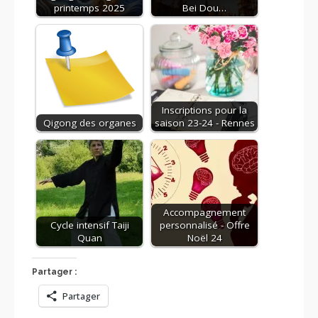
printemps 2025
Bei Dou…
Inscriptions pour la
Qigong des organes
saison 23-24 - Rennes
Accompagnement
Cycle intensif Taiji
personnalisé - Offre
Quan
Noël 24
Partager :
Partager