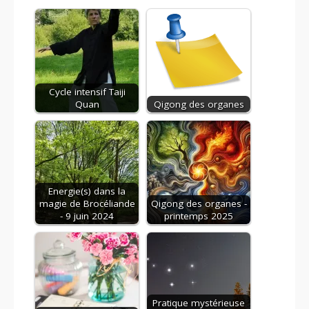
Cycle intensif Taiji
Quan
Qigong des organes
Energie(s) dans la
magie de Brocéliande
Qigong des organes -
- 9 juin 2024
printemps 2025
Pratique mystérieuse