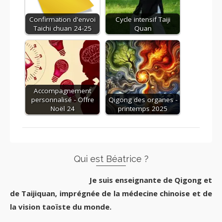
Confirmation d'envoi
Cycle intensif Taiji
Taichi chuan 24-25
Quan
Accompagnement
personnalisé - Offre
Qigong des organes -
Noël 24
printemps 2025
Qui est Béatrice ?
Je suis enseignante de Qigong et
de Taijiquan, imprégnée de la médecine chinoise et de
la vision taoïste du monde.