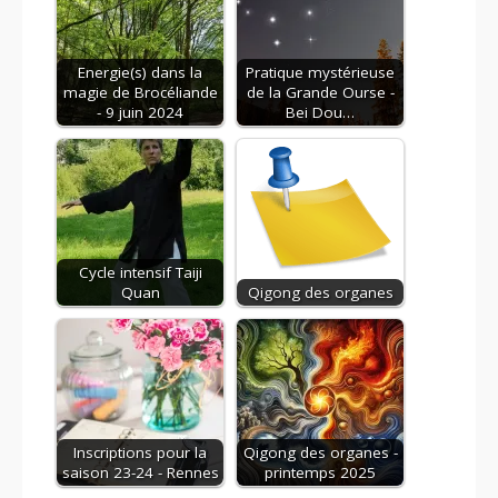
Energie(s) dans la
Pratique mystérieuse
magie de Brocéliande
de la Grande Ourse -
- 9 juin 2024
Bei Dou…
Cycle intensif Taiji
Quan
Qigong des organes
Inscriptions pour la
Qigong des organes -
saison 23-24 - Rennes
printemps 2025