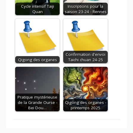
Cycle intensif Taiji
Inscriptions pour la
Quan
saison 23-24 - Rennes
Confirmation d'envoi
Qigong des organes
Taichi chuan 24-25
Pratique mystérieuse
de la Grande Ourse -
Qigong des organes -
Bei Dou…
printemps 2025