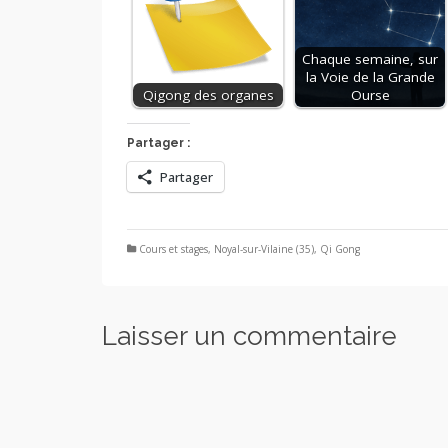
Chaque semaine, sur
la Voie de la Grande
Qigong des organes
Ourse
Partager :
Partager
Cours et stages
,
Noyal-sur-Vilaine (35)
,
Qi Gong
Laisser un commentaire