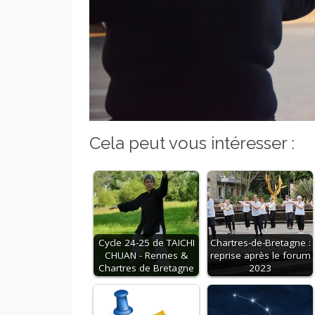
Cela peut vous intéresser :
Cycle 24-25 de TAICHI
Chartres-de-Bretagne :
CHUAN - Rennes &
reprise après le forum
Chartres de Bretagne
2023