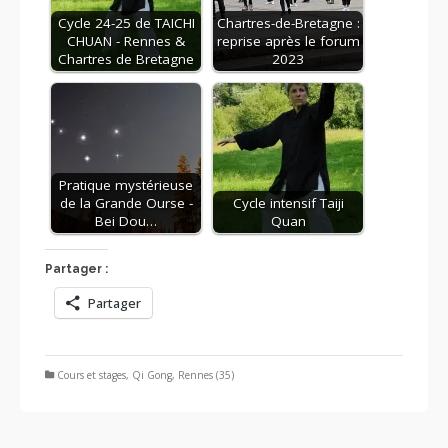
Cycle 24-25 de TAICHI
Chartres-de-Bretagne :
CHUAN - Rennes &
reprise après le forum
Chartres de Bretagne
2023
Pratique mystérieuse
de la Grande Ourse -
Cycle intensif Taiji
Bei Dou…
Quan
Partager :
Partager
Cours et stages
,
Qi Gong
,
Rennes (35)