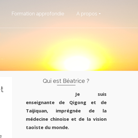
Formation approfondie
A propos
Qui est Béatrice ?
t
Je suis
u
enseignante de Qigong et de
Taijiquan, imprégnée de la
médecine chinoise et de la vision
taoïste du monde.
e