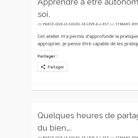
Apprendre à être autonome
soi.
de
PARCE-QUE-LE-SOLEIL-SE-LEVE-A-L-EST
on
17 MARS 201
Cet atelier m’a permis d’approfondir la prati
approprier. Je pense être capable de les prati
Partager :
Partager
Quelques heures de partag
du bien….
de
PARCE-QUE-LE-SOLEIL-SE-LEVE-A-L-EST
on
17 MARS 201