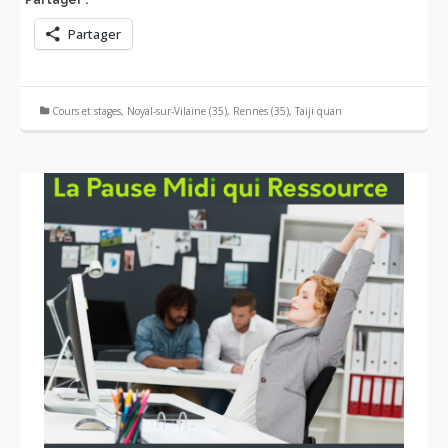
Partager :
Partager
Cours et stages
,
Noyal-sur-Vilaine (35)
,
Rennes (35)
,
Taiji quan