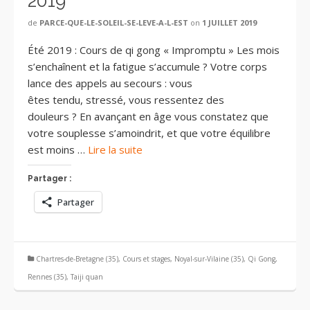
2019
de
PARCE-QUE-LE-SOLEIL-SE-LEVE-A-L-EST
on
1 JUILLET 2019
Été 2019 : Cours de qi gong « Impromptu » Les mois
s’enchaînent et la fatigue s’accumule ? Votre corps
lance des appels au secours : vous
êtes tendu, stressé, vous ressentez des
douleurs ? En avançant en âge vous constatez que
votre souplesse s’amoindrit, et que votre équilibre
est moins …
Lire la suite
Partager :
Partager
Chartres-de-Bretagne (35)
,
Cours et stages
,
Noyal-sur-Vilaine (35)
,
Qi Gong
,
Rennes (35)
,
Taiji quan