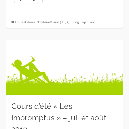
Cours et stages
,
Noyal-sur-Vilaine (35)
,
Qi Gong
,
Taiji quan
Cours d’été « Les
impromptus » – juillet août