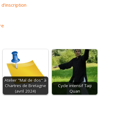
 d’inscription
tre
Atelier "Mal de dos" à
Chartres de Bretagne
Cycle intensif Taiji
(avril 2024)
Quan