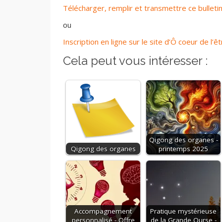
Télécharger, remplir et transmettre ce bulletin
ou
Inscription en ligne sur le site d’Ô coeur de l’ê
Cela peut vous intéresser :
Qigong des organes -
Qigong des organes
printemps 2025
Accompagnement
Pratique mystérieuse
personnalisé - Offre
de la Grande Ourse -