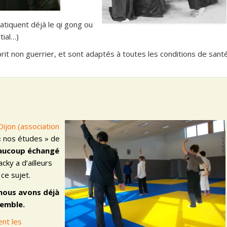
atiquent déjà le qi gong ou
tial…)
rit non guerrier, et sont adaptés à toutes les conditions de sant
Dijon (association
« nos études » de
aucoup échangé
Jacky a d’ailleurs
ce sujet.
 nous avons déjà
semble.
ent les