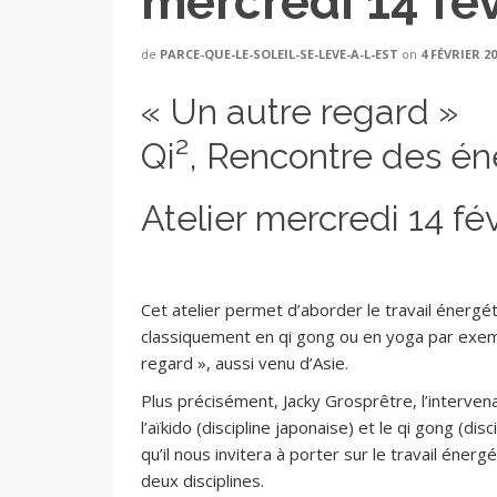
mercredi 14 fé
de
PARCE-QUE-LE-SOLEIL-SE-LEVE-A-L-EST
on
4 FÉVRIER 2
« Un autre regard »
Qi², Rencontre des én
Atelier mercredi 14 fé
Cet atelier permet d’aborder le travail énergéti
classiquement en qi gong ou en yoga par exem
regard », aussi venu d’Asie.
Plus précisément, Jacky Grosprêtre, l’intervena
l’aïkido (discipline japonaise) et le qi gong (dis
qu’il nous invitera à porter sur le travail énerg
deux disciplines.