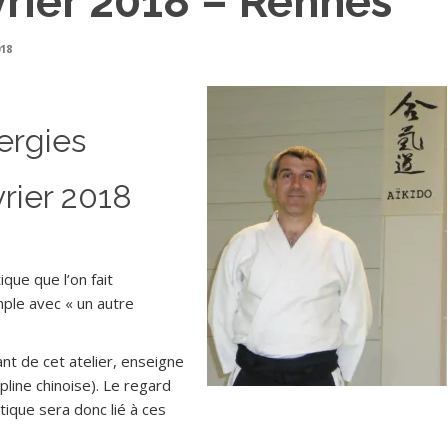
vrier 2018 – Rennes
018
ergies
vrier 2018
que que l’on fait
ple avec « un autre
nt de cet atelier, enseigne
cipline chinoise). Le regard
étique sera donc lié à ces